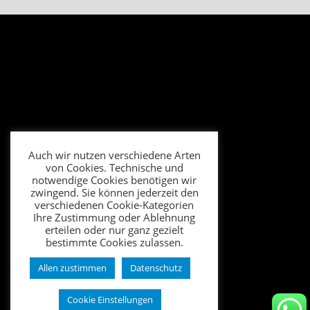
Auch wir nutzen verschiedene Arten
von Cookies. Technische und
notwendige Cookies benötigen wir
zwingend. Sie können jederzeit den
verschiedenen Cookie-Kategorien
Ihre Zustimmung oder Ablehnung
erteilen oder nur ganz gezielt
bestimmte Cookies zulassen.
Allen zustimmen
Datenschutz
Cookie Einstellungen