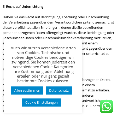
E. Recht auf Unterrichtung
Haben Sie das Recht auf Berichtigung, Löschung oder Einschränkung
der Verarbeitung gegenüber dem Verantwortlichen geltend gemacht, ist
dieser verpflichtet, allen Empfängern, denen die Sie betreffenden
personenbezogenen Daten offengelegt wurden, diese Berichtigung oder
Löschung der Daten oder Einschränkung der Verarbeitung mitzuteilen,
es sei denn, dies erweist sich als unmöglich oder ist mit einem
Auch wir nutzen verschiedene Arten
unverhältnismäßigen Aufwand verbunden. Ihnen steht gegenüber dem
von Cookies. Technische und
Verantwortlichen das Recht zu, über diese Empfänger unterrichtet zu
notwendige Cookies benötigen wir
werden.
zwingend. Sie können jederzeit den
verschiedenen Cookie-Kategorien
F. Recht auf Datenübertragbarkeit
Ihre Zustimmung oder Ablehnung
erteilen oder nur ganz gezielt
Sie haben das Recht, die Sie betreffenden personenbezogenen Daten,
bestimmte Cookies zulassen.
die Sie dem Verantwortlichen bereitgestellt haben, in einem
strukturierten, gängigen und maschinenlesbaren Format zu erhalten.
Allen zustimmen
Datenschutz
Außerdem haben Sie das Recht diese Daten einem anderen
Verantwortlichen ohne Behinderung durch den Verantwortlichen, dem
Cookie Einstellungen
die personenbezogenen Daten bereitgestellt wurden, zu übermitteln,
sofern