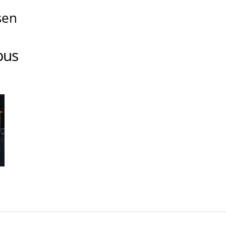
sen
bus
erikanischer
hulbus