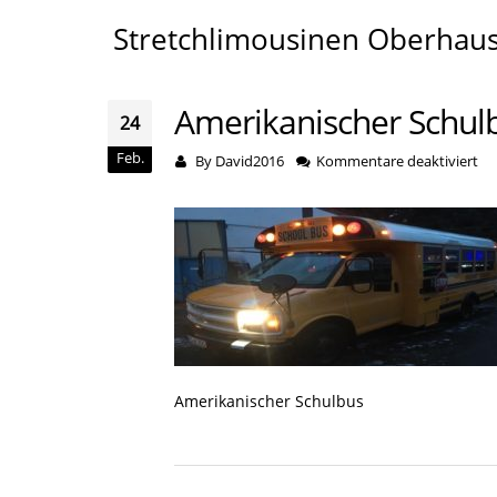
Stretchlimousinen Oberhau
Amerikanischer Schul
24
Feb.
für
By
David2016
Kommentare deaktiviert
Am
Sc
Amerikanischer Schulbus