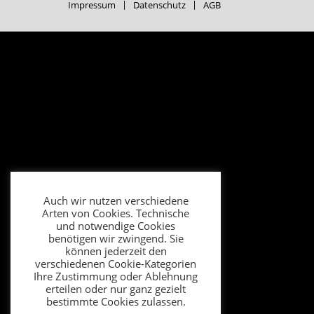
Impressum
Datenschutz
AGB
Auch wir nutzen verschiedene
Arten von Cookies. Technische
und notwendige Cookies
benötigen wir zwingend. Sie
können jederzeit den
verschiedenen Cookie-Kategorien
Ihre Zustimmung oder Ablehnung
erteilen oder nur ganz gezielt
bestimmte Cookies zulassen.